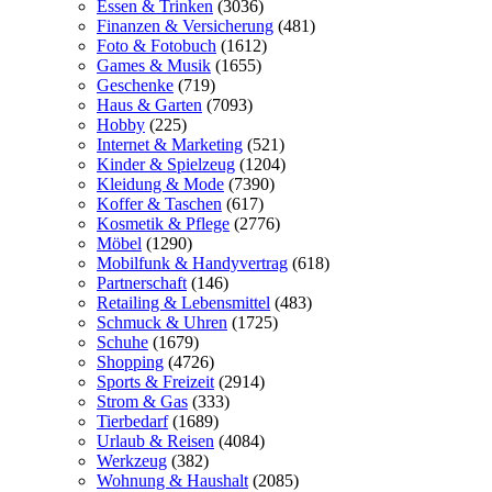
Essen & Trinken
(3036)
Finanzen & Versicherung
(481)
Foto & Fotobuch
(1612)
Games & Musik
(1655)
Geschenke
(719)
Haus & Garten
(7093)
Hobby
(225)
Internet & Marketing
(521)
Kinder & Spielzeug
(1204)
Kleidung & Mode
(7390)
Koffer & Taschen
(617)
Kosmetik & Pflege
(2776)
Möbel
(1290)
Mobilfunk & Handyvertrag
(618)
Partnerschaft
(146)
Retailing & Lebensmittel
(483)
Schmuck & Uhren
(1725)
Schuhe
(1679)
Shopping
(4726)
Sports & Freizeit
(2914)
Strom & Gas
(333)
Tierbedarf
(1689)
Urlaub & Reisen
(4084)
Werkzeug
(382)
Wohnung & Haushalt
(2085)