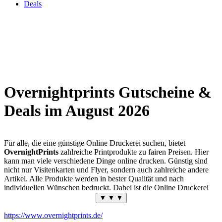
Deals
Overnightprints Gutscheine &
Deals im August 2026
Für alle, die eine günstige Online Druckerei suchen, bietet
OvernightPrints
zahlreiche Printprodukte zu fairen Preisen. Hier
kann man viele verschiedene Dinge online drucken. Günstig sind
nicht nur Visitenkarten und Flyer, sondern auch zahlreiche andere
Artikel. Alle Produkte werden in bester Qualität und nach
individuellen Wünschen bedruckt. Dabei ist die Online Druckerei
günstig wie kaum eine Andere. Die Experten drucken online günstig
▼ ▼ ▼
nach den spezifischen Vorlagen des Kunden. Damit liefert die
Druckerei online günstig einzigartige Printprodukte für verschiedene
https://www.overnightprints.de/