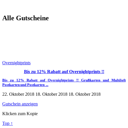
Zwecke. Aufgrund der billigen Preise kann man dabei bares Geld
sparen und muss dennoch nicht auf Qualität verzichten.
GutscheinDeal.de bietet kostenlos und ohne Anmeldung
Alle Gutscheine
Overnightprints Gutscheincode und Deals
für Ihre nächste
einkaufen, um Ihnen Geld zu sparen.
Overnightprints
Bis zu 12% Rabatt auf Overnightprints !!
Bis zu 12% Rabatt auf Overnightprints !! Grußkarten und Multiloft
Postkarten und Postkarten ...
22. Oktober 2018
18. Oktober 2018
18. Oktober 2018
Gutschein anzeigen
Klicken zum Kopie
Top ↑