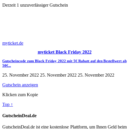
Weitere Reisen Angebote und Rabattcode erhalten Sie aus
der
Derzeit
1
unzuverlässiger Gutschein
Kategorie Urlaub & Reisen.
Sie können weitere interessante
Gutscheine und Deals aus dieser Kategorie erhalten und natürlich
Sie können auch Geld sparen. Sie können auch unsere spezielle
Urlaubs- und Reisenseite
UrlaubDeal.de
besuchen.
myticket.de
myticket Black Friday 2022
Gutscheincode zum Black Friday 2022 mit 5€ Rabatt auf den Bestellwert ab
50€...
25. November 2022
25. November 2022
25. November 2022
Gutschein anzeigen
Klicken zum Kopie
Top ↑
GutscheinDeal.de
GutscheinDeal.de ist eine kostenlose Plattform, um Ihnen Geld beim