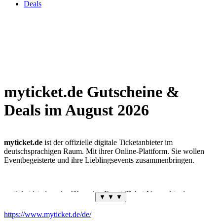
Deals
myticket.de Gutscheine &
Deals im August 2026
myticket.de
ist der offizielle digitale Ticketanbieter im
deutschsprachigen Raum. Mit ihrer Online-Plattform. Sie wollen
Eventbegeisterte und ihre Lieblingsevents zusammenbringen.
myticket ist einer der führenden Event-Ticket-Vermarkter in
▼ ▼ ▼
Deutschland und bietet Tickets für Konzerte, Shows, Comedy,
Festivals und Musicals. Ihr Shop bietet eine einfache
https://www.myticket.de/de/
Ticketbestellung und vereint, was uns und Ihren Kunden wichtig ist.