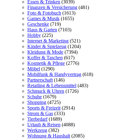
Essen & Trinken
(3039)
Finanzen & Versicherung
(481)
Foto & Fotobuch
(1613)
Games & Musik
(1655)
Geschenke
(719)
Haus & Garten
(7103)
Hobby
(225)
Internet & Marketing
(521)
Kinder & Spielzeug
(1204)
Kleidung & Mode
(7394)
Koffer & Taschen
(617)
Kosmetik & Pflege
(2776)
Möbel
(1290)
Mobilfunk & Handyvertrag
(618)
Partnerschaft
(146)
Retailing & Lebensmittel
(483)
Schmuck & Uhren
(1726)
Schuhe
(1679)
Shopping
(4725)
Sports & Freizeit
(2914)
Strom & Gas
(333)
Tierbedarf
(1689)
Urlaub & Reisen
(4088)
Werkzeug
(382)
Wohnung & Haushalt
(2085)