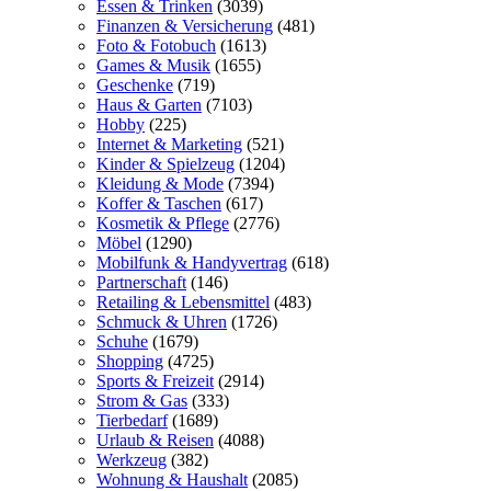
Essen & Trinken
(3039)
Finanzen & Versicherung
(481)
Foto & Fotobuch
(1613)
Games & Musik
(1655)
Geschenke
(719)
Haus & Garten
(7103)
Hobby
(225)
Internet & Marketing
(521)
Kinder & Spielzeug
(1204)
Kleidung & Mode
(7394)
Koffer & Taschen
(617)
Kosmetik & Pflege
(2776)
Möbel
(1290)
Mobilfunk & Handyvertrag
(618)
Partnerschaft
(146)
Retailing & Lebensmittel
(483)
Schmuck & Uhren
(1726)
Schuhe
(1679)
Shopping
(4725)
Sports & Freizeit
(2914)
Strom & Gas
(333)
Tierbedarf
(1689)
Urlaub & Reisen
(4088)
Werkzeug
(382)
Wohnung & Haushalt
(2085)