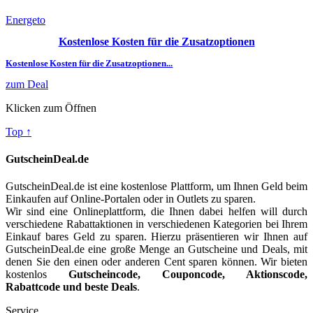
Energeto
Zahlungsmethode:
Kostenlose Kosten für die Zusatzoptionen
Paypal
Kostenlose Kosten für die Zusatzoptionen...
Sofort
Visa
zum Deal
Mastercard
Vorkasse
Klicken zum Öffnen
Amazon pay
Top ↑
GutscheinDeal.de bietet kostenlos und ohne Anmeldung
Energeto
Gutscheincode, Aktionscode und Rabattcode
für Ihre nächste
GutscheinDeal.de
einkaufen, um Ihnen Geld zu sparen.
GutscheinDeal.de ist eine kostenlose Plattform, um Ihnen Geld beim
Einkaufen auf Online-Portalen oder in Outlets zu sparen.
Wir sind eine Onlineplattform, die Ihnen dabei helfen will durch
verschiedene Rabattaktionen in verschiedenen Kategorien bei Ihrem
Einkauf bares Geld zu sparen. Hierzu präsentieren wir Ihnen auf
GutscheinDeal.de eine große Menge an Gutscheine und Deals, mit
denen Sie den einen oder anderen Cent sparen können. Wir bieten
kostenlos
Gutscheincode, Couponcode, Aktionscode,
Rabattcode und beste Deals
.
Service