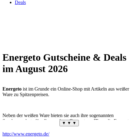
Deals
Energeto Gutscheine & Deals
im August 2026
Energeto
ist im Grunde ein Online-Shop mit Artikeln aus weißer
Ware zu Spitzenpreisen.
Neben der weißen Ware bieten sie auch ihre sogenannten
Sonderangebote für alles rund um Computer – IT an, die Energeto
▼ ▼ ▼
täglich aktualisiert. Servicestark und kundenorientiert ist der
Leitgedanke für den Auftritt gegenüber ihren Kunden.
http://www.energeto.de/