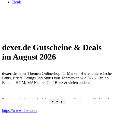
Deals
dexer.de Gutscheine & Deals
im August 2026
dexer.de
neuer Themen Onlineshop für Marken Herrenunterwäsche
Pants, Briefs, Strings und Shirts von Topmarken wie D&G, Bruno
Banani, HOM, MANstore, Olaf Benz & vielen anderen.
Bei dexer.de findet jeder Mann hochwertige Underwear, Bademode
▼ ▼ ▼
und Shirts nach seinem Geschmack! Egal welchen Unterwäsche Stil
du bevorzugst In unseren Pantys, Boxer oder Strings machst du
https://www.dexer.de/
garantiert eine gute Figur. Auch am Strand oder im Club wirst du