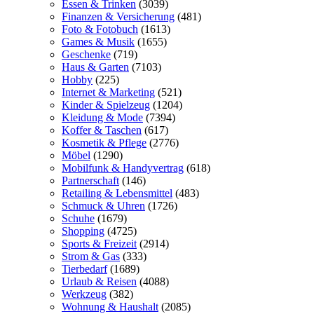
Essen & Trinken
(3039)
Finanzen & Versicherung
(481)
Foto & Fotobuch
(1613)
Games & Musik
(1655)
Geschenke
(719)
Haus & Garten
(7103)
Hobby
(225)
Internet & Marketing
(521)
Kinder & Spielzeug
(1204)
Kleidung & Mode
(7394)
Koffer & Taschen
(617)
Kosmetik & Pflege
(2776)
Möbel
(1290)
Mobilfunk & Handyvertrag
(618)
Partnerschaft
(146)
Retailing & Lebensmittel
(483)
Schmuck & Uhren
(1726)
Schuhe
(1679)
Shopping
(4725)
Sports & Freizeit
(2914)
Strom & Gas
(333)
Tierbedarf
(1689)
Urlaub & Reisen
(4088)
Werkzeug
(382)
Wohnung & Haushalt
(2085)