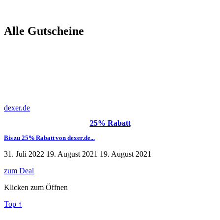
mit Marken Beachwear und Designer Shirts aus dem Wäsche Shop
die Blicke auf dich ziehen. Selbst für gewagte Outfits haben wir
außergewöhnliche Männermode für dich! Fühl dich sexy mit
Alle Gutscheine
Dexer.de, dem Online Shop für heiße Männerwäsche!
Als qualitätsbewusster Mann legst du Wert auf Wohlfühlmaterial in
komfortabler Passform. Genau das bieten unsere Marken
Unterhosen aus feinster Baumwolle, hochwertiger Viskose sowie
Stoffen mit Nanotechnologie. Genieße atmungsaktive und
temperatur ausgleichende Unterwäsche, die so gut aussieht wie sie
dexer.de
sich anfühlt. Denn auch bei sexy Leder, Wetlook und Netz
Underwear und den modischen Badekollektionen stellen wir hohen
25% Rabatt
Ansprüche an Hautverträglichkeit und Tragekomfort.
Bis zu 25% Rabatt von dexer.de...
31. Juli 2022
19. August 2021
19. August 2021
Vorteile bei dexer.de:
zum Deal
Bequemer Kauf auf Rechnung
Klicken zum Öffnen
kostenloser Versand nach Deutschland und Österreich
30 Tage Rückgabefrist
Top ↑
kein Risiko und Käuferschutz von Trusted Shops