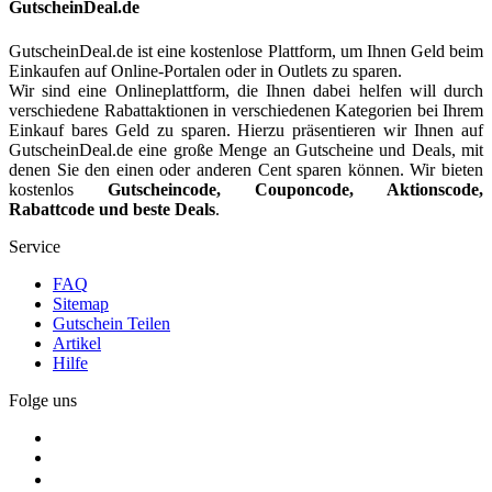
Zeige Stil und setze Trends! Denn langweiliger Feinripp war
GutscheinDeal.de
gestern. Farbenfrohe Pants und Hipster, dezent gehaltene Briefs,
lässige Boxer und aufregende Strings warten nur darauf, dein bestes
GutscheinDeal.de ist eine kostenlose Plattform, um Ihnen Geld beim
Stück und deinen Po ansprechend zu verpacken. Auch bei Shirts,
Einkaufen auf Online-Portalen oder in Outlets zu sparen.
Bodys und Loungewear ist für jeden Stil und jeden Anlass das
Wir sind eine Onlineplattform, die Ihnen dabei helfen will durch
richtige dabei. Probiere neue Schnitte, überrasche mit auffälligen
verschiedene Rabattaktionen in verschiedenen Kategorien bei Ihrem
Details und betone deinen sexy Körper wie es dir gerade passt.
Einkauf bares Geld zu sparen. Hierzu präsentieren wir Ihnen auf
GutscheinDeal.de eine große Menge an Gutscheine und Deals, mit
denen Sie den einen oder anderen Cent sparen können. Wir bieten
kostenlos
Gutscheincode, Couponcode, Aktionscode,
GutscheinDeal.de bietet kostenlos
dexer Gutscheincodes und
Rabattcode und beste Deals
.
Deals
für Ihre nächste Kleidung & Mode einkaufen, um Ihnen Geld
zu sparen.
Service
FAQ
Sitemap
Gutschein Teilen
Artikel
Hilfe
Folge uns