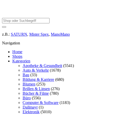
z.B.:
SATURN
,
Mister Spex
,
ManoMano
Navigation
Home
Shops
Kategorien
Apotheke & Gesundheit
(5541)
Auto & Verkehr
(1678)
Bau
(33)
Bildung & Karriere
(680)
Blumen
(253)
Brillen & Linsen
(276)
Bücher & Filme
(780)
Büro
(556)
Computer & Software
(1183)
Dallmayr
(1)
Elektronik
(5010)