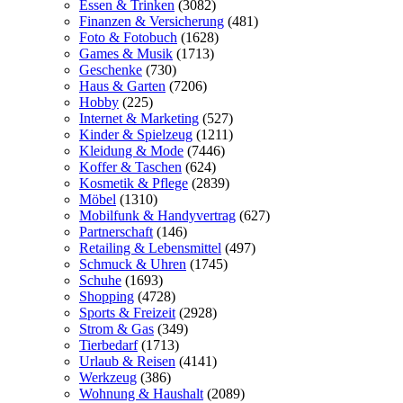
Essen & Trinken
(3082)
Finanzen & Versicherung
(481)
Foto & Fotobuch
(1628)
Games & Musik
(1713)
Geschenke
(730)
Haus & Garten
(7206)
Hobby
(225)
Internet & Marketing
(527)
Kinder & Spielzeug
(1211)
Kleidung & Mode
(7446)
Koffer & Taschen
(624)
Kosmetik & Pflege
(2839)
Möbel
(1310)
Mobilfunk & Handyvertrag
(627)
Partnerschaft
(146)
Retailing & Lebensmittel
(497)
Schmuck & Uhren
(1745)
Schuhe
(1693)
Shopping
(4728)
Sports & Freizeit
(2928)
Strom & Gas
(349)
Tierbedarf
(1713)
Urlaub & Reisen
(4141)
Werkzeug
(386)
Wohnung & Haushalt
(2089)