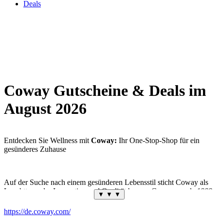
Deals
Coway Gutscheine & Deals im
August 2026
Entdecken Sie Wellness mit
Coway:
Ihr One-Stop-Shop für ein
gesünderes Zuhause
Auf der Suche nach einem gesünderen Lebensstil sticht Coway als
Leuchtturm der Innovation und Qualität hervor. Coway wurde 1989
▼ ▼ ▼
gegründet und hat sich der Verbesserung des Lebens seiner Kunden
verschrieben. Darüber hinaus geschieht dies durch eine Reihe von
https://de.coway.com/
Wellness-Geräten für den Haushalt, die die Umwelt verbessern und