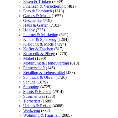
Essen & Trinken
(3039)
Finanzen & Versicherung
(481)
Foto & Fotobuch
(1613)
Games & Musik
(1655)
Geschenke
(719)
Haus & Garten
(7103)
Hobby
(225)
Internet & Marketing
(521)
Kinder & Spielzeug
(1204)
Kleidung & Mode
(7394)
Koffer & Taschen
(617)
Kosmetik & Pflege
(2776)
Möbel
(1290)
Mobilfunk & Handyvertrag
(618)
Partnerschaft
(146)
Retailing & Lebensmittel
(483)
Schmuck & Uhren
(1726)
Schuhe
(1679)
Shopping
(4725)
Sports & Freizeit
(2914)
Strom & Gas
(333)
Tierbedarf
(1689)
Urlaub & Reisen
(4088)
Werkzeug
(382)
Wohnung & Haushalt
(2085)