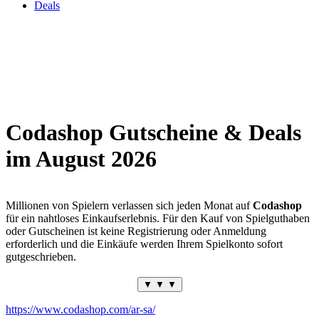
Deals
Codashop Gutscheine & Deals
im August 2026
Millionen von Spielern verlassen sich jeden Monat auf
Codashop
für ein nahtloses Einkaufserlebnis. Für den Kauf von Spielguthaben
oder Gutscheinen ist keine Registrierung oder Anmeldung
erforderlich und die Einkäufe werden Ihrem Spielkonto sofort
gutgeschrieben.
▼ ▼ ▼
Codashop ist eine der größten und vertrauenswürdigsten Reload-
https://www.codashop.com/ar-sa/
Sites für Spiele und Online-Unterhaltung weltweit. sie arbeiten