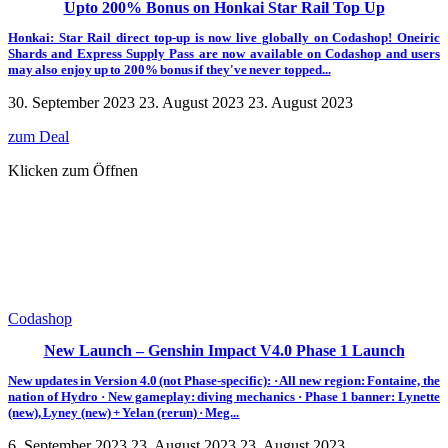
Upto 200% Bonus on Honkai Star Rail Top Up
Honkai: Star Rail direct top-up is now live globally on Codashop! Oneiric
Shards and Express Supply Pass are now available on Codashop and users
may also enjoy up to 200% bonus if they've never topped...
30. September 2023
23. August 2023
23. August 2023
zum Deal
Klicken zum Öffnen
Codashop
New Launch – Genshin Impact V4.0 Phase 1 Launch
New updates in Version 4.0 (not Phase-specific): · All new region: Fontaine, the
nation of Hydro · New gameplay: diving mechanics · Phase 1 banner: Lynette
(new), Lyney (new) + Yelan (rerun) · Meg...
6. September 2023
23. August 2023
23. August 2023