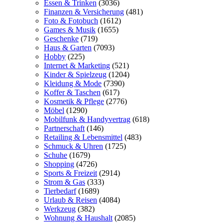
Essen & Trinken
(3036)
Finanzen & Versicherung
(481)
Foto & Fotobuch
(1612)
Games & Musik
(1655)
Geschenke
(719)
Haus & Garten
(7093)
Hobby
(225)
Internet & Marketing
(521)
Kinder & Spielzeug
(1204)
Kleidung & Mode
(7390)
Koffer & Taschen
(617)
Kosmetik & Pflege
(2776)
Möbel
(1290)
Mobilfunk & Handyvertrag
(618)
Partnerschaft
(146)
Retailing & Lebensmittel
(483)
Schmuck & Uhren
(1725)
Schuhe
(1679)
Shopping
(4726)
Sports & Freizeit
(2914)
Strom & Gas
(333)
Tierbedarf
(1689)
Urlaub & Reisen
(4084)
Werkzeug
(382)
Wohnung & Haushalt
(2085)