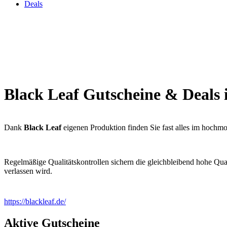
Deals
Black Leaf Gutscheine & Deals
Dank
Black Leaf
eigenen Produktion finden Sie fast alles im hochmo
Regelmäßige Qualitätskontrollen sichern die gleichbleibend hohe Qua
verlassen wird.
https://blackleaf.de/
Vorteile bei Black Leaf:
Aktive Gutscheine
Top-Marken zu fairen Preisen