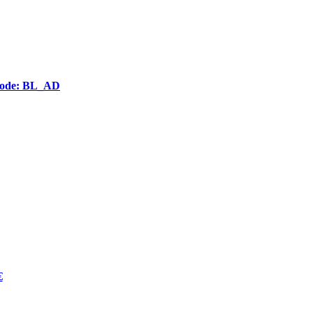
ncode: BL_AD
€