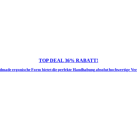
Rauchen von Kräutern
Deals
für Ihre nächste CBD Produkte einkaufen, um Ihnen Geld zu spa
essante Gutscheine und Deals aus dieser Kategorie erhalten und natürli
TOP DEAL 36% RABATT!
dmade ergonische Form bietet die perfekte Handhabung absolut hochwertige Vera