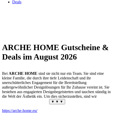
Deals
ARCHE HOME Gutscheine &
Deals im August 2026
Bei
ARCHE HOME
sind sie nicht nur ein Team. Sie sind eine
kleine Familie, die durch ihre tiefe Leidenschaft und ihr
unerschütterliches Engagement für die Bereitstellung
außergewöhnlicher Designlösungen für Ihr Zuhause vereint ist. Sie
bestehen aus engagierten Designbegeisterten und tauchen ständig in
die Welt der Ästhetik ein. Um dies sicherzustellen, sind wir
unermüdlich auf der Suche nach den neuesten Trends und Ideen.
▼ ▼ ▼
Ihre Kunden haben Zugang zu den innovativsten Produkten auf
dem Markt.
https://arche-home.eu/