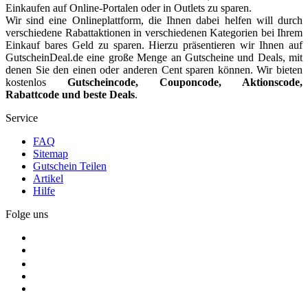
außergewöhnlich ist. Ihr engagiertes Team steht Ihnen jederzeit zur
Einkaufen auf Online-Portalen oder in Outlets zu sparen.
Verfügung und ist bereit, Ihre Fragen und Anliegen zu beantworten.
Wir sind eine Onlineplattform, die Ihnen dabei helfen will durch
Stellen Sie sicher, dass Sie sich bei jedem Schritt wertgeschätzt und
verschiedene Rabattaktionen in verschiedenen Kategorien bei Ihrem
unterstützt fühlen.
Einkauf bares Geld zu sparen. Hierzu präsentieren wir Ihnen auf
GutscheinDeal.de eine große Menge an Gutscheine und Deals, mit
denen Sie den einen oder anderen Cent sparen können. Wir bieten
kostenlos
Gutscheincode, Couponcode, Aktionscode,
GutscheinDeal.de
bietet kostenlos und ohne Anmeldung
arche-
Rabattcode und beste Deals
.
home Gutscheincode und beste Deals
für Ihre nächste Haus
Produkte einkaufen, um Ihnen Geld zu sparen. Weitere Haus
Service
Angebote und Rabattcode erhalten Sie aus
der Kategorie Haus &
Garten
. Sie können weitere interessante Gutscheine und Deals aus
FAQ
dieser Kategorie erhalten und natürlich Sie können auch Geld
Sitemap
sparen.
Gutschein Teilen
Artikel
Hilfe
Folge uns