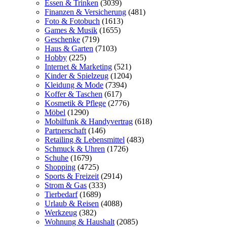
Essen & Trinken
(3039)
Finanzen & Versicherung
(481)
Foto & Fotobuch
(1613)
Games & Musik
(1655)
Geschenke
(719)
Haus & Garten
(7103)
Hobby
(225)
Internet & Marketing
(521)
Kinder & Spielzeug
(1204)
Kleidung & Mode
(7394)
Koffer & Taschen
(617)
Kosmetik & Pflege
(2776)
Möbel
(1290)
Mobilfunk & Handyvertrag
(618)
Partnerschaft
(146)
Retailing & Lebensmittel
(483)
Schmuck & Uhren
(1726)
Schuhe
(1679)
Shopping
(4725)
Sports & Freizeit
(2914)
Strom & Gas
(333)
Tierbedarf
(1689)
Urlaub & Reisen
(4088)
Werkzeug
(382)
Wohnung & Haushalt
(2085)